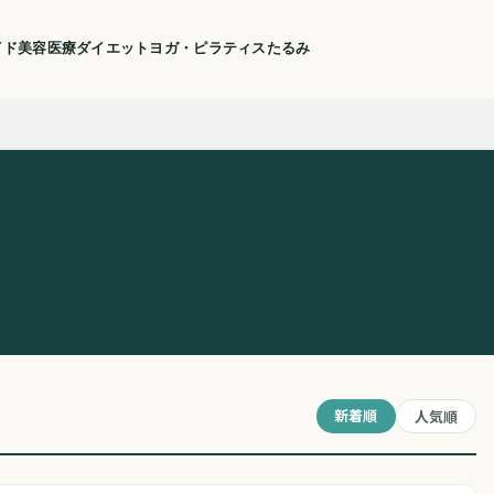
イド
美容医療
ダイエット
ヨガ・ピラティス
たるみ
新着順
人気順