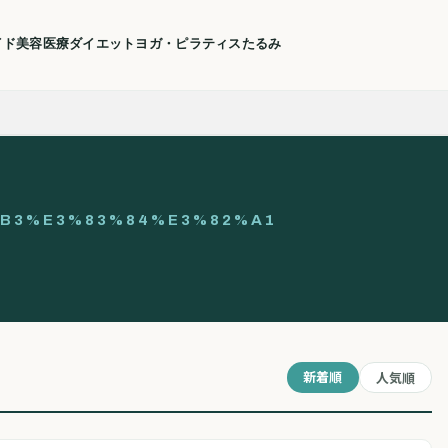
イド
美容医療
ダイエット
ヨガ・ピラティス
たるみ
B3%E3%83%84%E3%82%A1
新着順
人気順