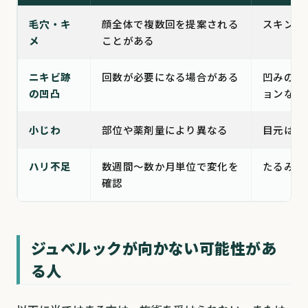
毛穴・キ
顔全体で複数回を提案される
スキンケ
メ
ことがある
ニキビ跡
回数が必要になる場合がある
凹みの深
の凹凸
ョンなど
小じわ
部位や薬剤量により異なる
目元は内
ハリ不足
数週間〜数か月単位で変化を
たるみが
確認
ジュベルックが向かない可能性があ
る人