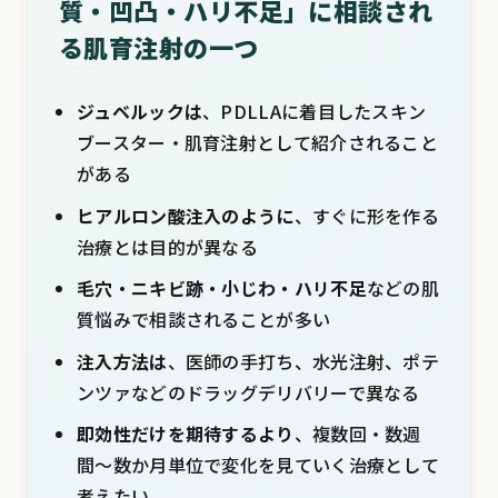
質・凹凸・ハリ不足」に相談され
る肌育注射の一つ
ジュベルックは
、PDLLAに着目したスキン
ブースター・肌育注射として紹介されること
がある
ヒアルロン酸注入のように
、すぐに形を作る
治療とは目的が異なる
毛穴・ニキビ跡・小じわ・ハリ不足
などの肌
質悩みで相談されることが多い
注入方法は
、医師の手打ち、水光注射、ポテ
ンツァなどのドラッグデリバリーで異なる
即効性だけを期待するより
、複数回・数週
間〜数か月単位で変化を見ていく治療として
考えたい