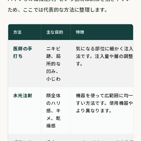
ため、ここでは代表的な方法に整理します。
方法
主な目的
特徴
医師の手
ニキビ
気になる部位に細かく注入し
打ち
跡、局
法です。注入量や層の調整が
所的な
す。
凹み、
小じわ
水光注射
顔全体
機器を使って広範囲に均一に
のハリ
すい方法です。使用機器や深
感、キ
より異なります。
メ、乾
燥感