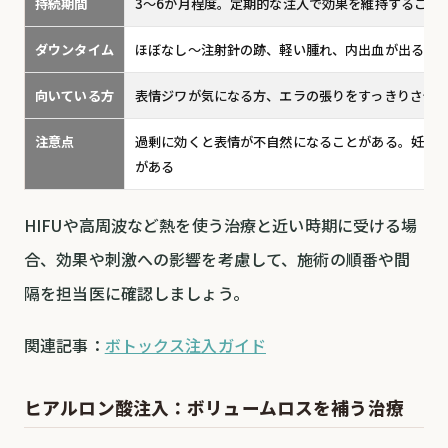
持続期間
3〜6か月程度。定期的な注入で効果を維持すること
ダウンタイム
ほぼなし〜注射針の跡、軽い腫れ、内出血が出るこ
向いている方
表情ジワが気になる方、エラの張りをすっきりさせ
注意点
過剰に効くと表情が不自然になることがある。妊娠
がある
HIFUや高周波など熱を使う治療と近い時期に受ける場
合、効果や刺激への影響を考慮して、施術の順番や間
隔を担当医に確認しましょう。
関連記事：
ボトックス注入ガイド
ヒアルロン酸注入：ボリュームロスを補う治療