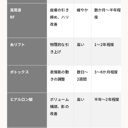
高周波
皮膚の引き
緩やか
数か月〜半年程
RF
締め、ハリ
度
改善
糸リフト
物理的な引
高い
1〜2年程度
き上げ
ボトックス
表情筋の動
数日〜
3〜6か月程度
きの調整
2週間
ヒアルロン酸
ボリューム
高い
半年〜2年程度
補填、影の
改善