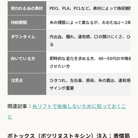
使われる糸の素材
PDO、PLA、PCLなど。素材によって吸収期間
持続期間
糸の種類によって異なるが、おおむね1〜2年程
ダウンタイム
内出血、腫れ、違和感、口の開けにくさ、ひき
る
向いている方
即時的な変化を求める方、40〜50代の中等度
させたい方
注意点
ひきつれ、左右差、感染、糸の露出、違和感な
ザインが重要
関連記事：
糸リフトで後悔しないために知っておくこ
と
ボトックス（ボツリヌストキシン）注入：表情筋