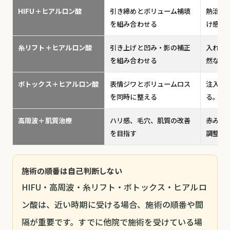
HIFU＋ヒアルロン酸
引き締めとボリューム補填
熱治療
を組み合わせる
け感が
糸リフト＋ヒアルロン酸
引き上げと凹み・影の補正
入れす
を組み合わせる
然なデ
ボトックス＋ヒアルロン酸
表情ジワとボリュームロス
注入部
を同時に整える
る。過
高周波＋肌質治療
ハリ感、毛穴、肌質の改善
赤み・
を目指す
調整す
施術の順番は自己判断しない
HIFU・高周波・糸リフト・ボトックス・ヒアルロ
ン酸は、近い時期に受ける場合、施術の順番や間
隔が重要です。すでに他院で施術を受けている場