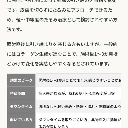
に届け、熱作用によって組織の引き締めを目指す施術
です。皮膚を切らずにたるみにアプローチできるた
め、軽〜中等度のたるみ治療として検討されやすい方
法です。
照射直後に引き締まりを感じる方もいますが、一般的
にはコラーゲン生成が進むことで、施術後1〜3か月ほ
どかけて変化を実感しやすくなるとされています。
効果のピーク
照射後1〜3か月ほどで変化を感じやすいことがある
持続期間
個人差があるが、概ね6か月〜1年程度が目安
ダウンタイム
ほぼなし〜軽い赤み・熱感・腫れ・筋肉痛のような
向いている方
ダウンタイムを取りにくい方、異物挿入に抵抗がある
るみが気になる方