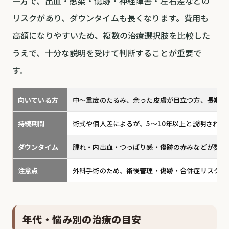
一方で、出血・感染・傷跡・神経障害・左右差などの
リスクがあり、ダウンタイムも長くなります。費用も
高額になりやすいため、複数の治療選択肢を比較した
うえで、十分な説明を受けて判断することが重要で
す。
向いている方
中〜重度のたるみ、余った皮膚が目立つ方、長期的
持続期間
術式や個人差によるが、5〜10年以上と説明される
ダウンタイム
腫れ・内出血・つっぱり感・傷跡の赤みなどが数週
注意点
外科手術のため、術後管理・傷跡・合併症リスク・
年代・悩み別の治療の目安