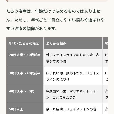
たるみ治療は、年齢だけで決めるものではありませ
ん。ただし、年代ごとに目立ちやすい悩みや選ばれや
すい治療の傾向があります。
年代・たるみの程度
よくある悩み
検討
20代後半〜30代前半
軽いフェイスラインのもたつき、表
HI
情ジワの予防
ア・
30代後半〜40代前半
ほうれい線、頬の下がり、フェイス
HI
ラインのぼやけ
じて
40代後半〜50代
中顔面の下垂、マリオネットライ
糸リ
ン、口元のもたつき
クス
50代以上
余った皮膚、フェイスラインの崩
糸リ