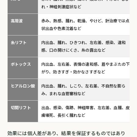
れ・神経刺激症状など
高周波
赤み、熱感、腫れ、乾燥、やけど、針治療では点
状出血や色素沈着など
糸リフト
内出血、腫れ、ひきつれ、左右差、感染、違和
感、口の開けにくさ、糸の露出など
ボトックス
内出血、左右差、表情の違和感、眉やまぶたの下
がり、効きすぎ・効かなさすぎなど
ヒアルロン酸
内出血、腫れ、しこり、左右差、不自然な膨ら
み、まれな血管塞栓など
切開リフト
出血、感染、傷跡、神経障害、左右差、血腫、皮
膚壊死、長引く腫れなど
効果には個人差があり、結果を保証するものではあり