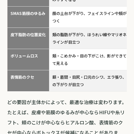
SMAS筋膜のゆるみ
顔の土台が下がり、フェイスラインや頬がも
つく
皮下脂肪の位置変化
頬の脂肪が下がり、ほうれい線やマリオネッ
ラインが目立つ
ボリュームロス
頬・こめかみ・目の下がこけ、影ができて老
て見える
表情筋のクセ
額・眉間・目尻・口元のシワ、エラ張り、口
の下がりが目立つ
どの要因が主体かによって、最適な治療は変わります。
たとえば、皮膚や筋膜のゆるみが中心ならHIFUや糸リ
フト、頬のこけが中心ならヒアルロン酸、表情筋のク
セが中心ならボトックスが候補になることがありま