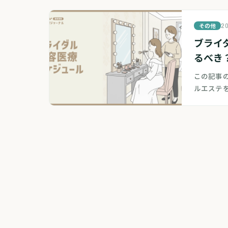
その他
20
ブライ
るべき
この記事
ルエステ