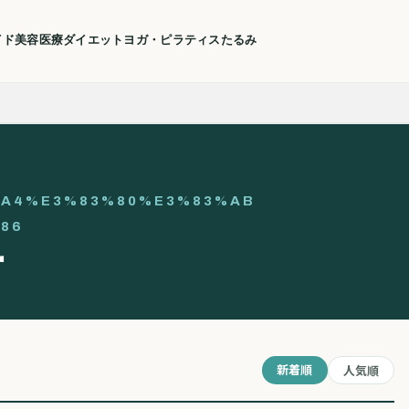
イド
美容医療
ダイエット
ヨガ・ピラティス
たるみ
A4%E3%83%80%E3%83%AB
86
テ
新着順
人気順