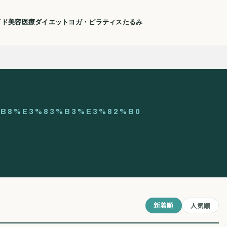
イド
美容医療
ダイエット
ヨガ・ピラティス
たるみ
B8%E3%83%B3%E3%82%B0
新着順
人気順