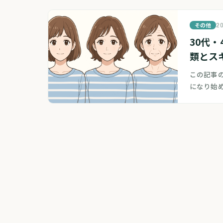
その他
20
30代
類とス
この記事の
になり始