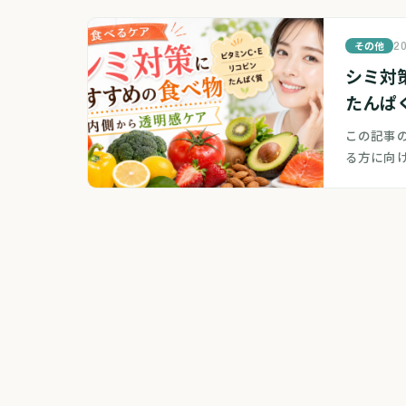
その他
20
シミ対
たんぱ
この記事
る方に向