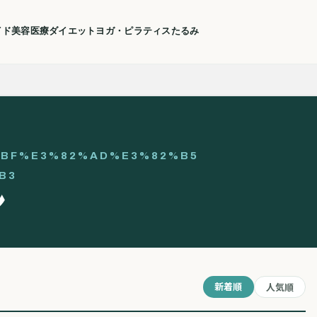
イド
美容医療
ダイエット
ヨガ・ピラティス
たるみ
BF%E3%82%AD%E3%82%B5
B3
ン
新着順
人気順