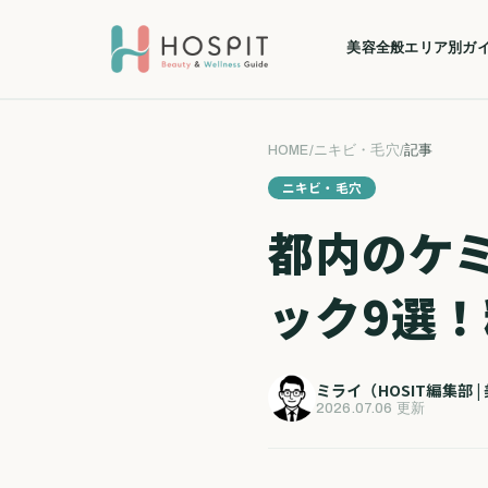
美容全般
エリア別ガ
HOME
/
ニキビ・毛穴
/
記事
ニキビ・毛穴
都内のケ
ック9選
ミライ（HOSIT編集部 
2026.07.06 更新