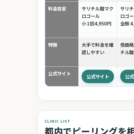
料金目安
サリチル酸マク
サリチ
ロゴール
ロゴー
小 1回4,950円
全顔 4
特徴
大手で料金を確
低価格
認しやすい
チル酸
公式サイト
公式サイト
公
CLINIC LIST
都内でピーリングを