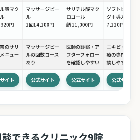
ル酸マク
マッサージピー
サリチル酸マク
ソフトピーリン
ル
ル
ロゴール
グ＋導入
,320円
1回14,100円
顔 11,000円
7,120円〜
帯のサリ
マッサージピー
医師の診察・ア
ニキビ・毛穴治
メニュー
ルの回数コース
フターフォロー
療の専門性を相
あり
を確認しやすい
談しやすい
式サイト
公式サイト
公式サイト
公式サイト
相談できるクリニック9院