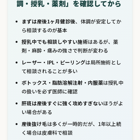
調・授乳・薬剤」を確認してから
まずは産後1ヶ月健診後
、体調が安定してか
ら相談するのが基本
授乳中でも相談しやすい施術
はあるが、薬
剤・麻酔・痛みの強さで判断が変わる
レーザー・IPL・ピーリング
は局所施術とし
て相談されることが多い
ボトックス・脂肪溶解注射・内服薬
は授乳中
の扱いを必ず医師に確認
肝斑は産後すぐに強く攻めすぎない
ほうがよ
い場合がある
産後抜け毛
は多くが一時的だが、1年以上続
く場合は皮膚科で相談