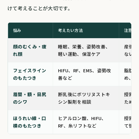
けて考えることが大切です。
悩み
考えたい方法
注意点
顔のむくみ・疲
睡眠、栄養、姿勢改善、
産後す
れ顔
軽い運動、保湿ケア
ない。
フェイスライン
HIFU、RF、EMS、姿勢改
脂肪が
のもたつき
善など
め、適
眉間・額・目尻
断乳後にボツリヌストキ
授乳中
のシワ
シン製剤を相談
ため、
ほうれい線・口
ヒアルロン酸、HIFU、
授乳中
横のもたつき
RF、糸リフトなど
て慎重