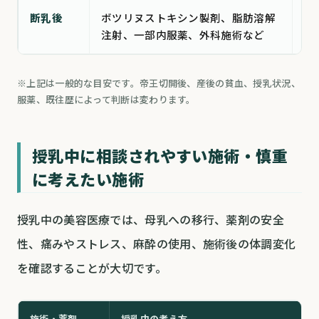
断乳後
ボツリヌストキシン製剤、脂肪溶解
授
注射、一部内服薬、外科施術など
乳
※上記は一般的な目安です。帝王切開後、産後の貧血、授乳状況、
服薬、既往歴によって判断は変わります。
授乳中に相談されやすい施術・慎重
に考えたい施術
授乳中の美容医療では、母乳への移行、薬剤の安全
性、痛みやストレス、麻酔の使用、施術後の体調変化
を確認することが大切です。
施術・薬剤
授乳中の考え方