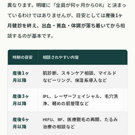
異なります。明確に「全員が何ヶ月からOK」と決まっ
ているわけではありませんが、目安としては
産後1ヶ
月健診を終え、出血・貧血・体調が落ち着いてから
相
談するのが基本です。
時期の目安
相談されやすい内容
注
産後1ヶ
肌診断、スキンケア相談、マイルド
体
月以降
なピーリング、保湿系導入など
中
産後3ヶ
IPL、レーザーフェイシャル、毛穴洗
肝
月以降
浄、軽めの肌管理など
こ
産後6ヶ
HIFU、RF、医療脱毛の再開、たるみ
授
月以降
治療の相談など
み