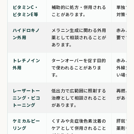
ビタミンC・
補助的に処方・併用される
単独で
ビタミンE等
ことがあります。
対策や
ハイドロキノ
メラニン生成に関わる外用
赤み、
ン外用
薬として相談されることが
要です
あります。
トレチノイン
ターンオーバーを促す目的
赤み、
外用
で使われることがありま
外線対
す。
い場合
レーザートー
低出力で広範囲に照射する
再燃、
ニング・ピコ
治療として相談されること
があり
トーニング
があります。
ケミカルピー
くすみや炎症後色素沈着の
肝斑で
リング
ケアとして併用されること
薬剤や