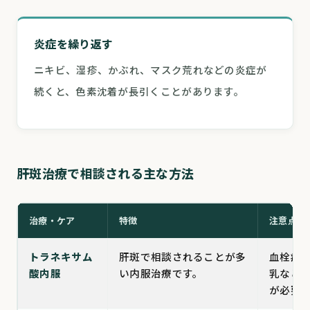
炎症を繰り返す
ニキビ、湿疹、かぶれ、マスク荒れなどの炎症が
続くと、色素沈着が長引くことがあります。
肝斑治療で相談される主な方法
治療・ケア
特徴
注意点
トラネキサム
肝斑で相談されることが多
血栓症
酸内服
い内服治療です。
乳など
が必要