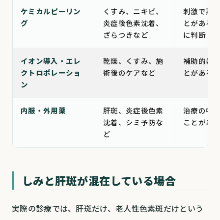
ケミカルピーリン
くすみ、ニキビ、
刺激で悪
グ
炎症後色素沈着、
とがある
ざらつきなど
に判断
イオン導入・エレ
乾燥、くすみ、施
補助的に
クトロポレーショ
術後のケアなど
とがある
ン
内服・外用薬
肝斑、炎症後色素
治療の中
沈着、シミ予防な
ことがあ
ど
しみと肝斑が混在している場合
実際の診療では、肝斑だけ、老人性色素斑だけという