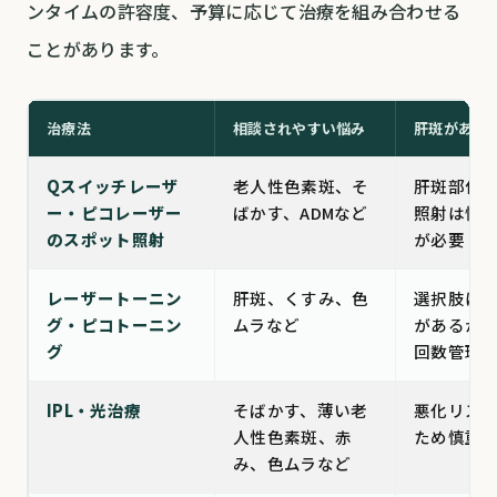
ンタイムの許容度、予算に応じて治療を組み合わせる
ことがあります。
治療法
相談されやすい悩み
肝斑がある
Qスイッチレーザ
老人性色素斑、そ
肝斑部位
ー・ピコレーザー
ばかす、ADMなど
照射は慎
のスポット照射
が必要
レーザートーニン
肝斑、くすみ、色
選択肢に
グ・ピコトーニン
ムラなど
があるが
グ
回数管理
IPL・光治療
そばかす、薄い老
悪化リス
人性色素斑、赤
ため慎重
み、色ムラなど