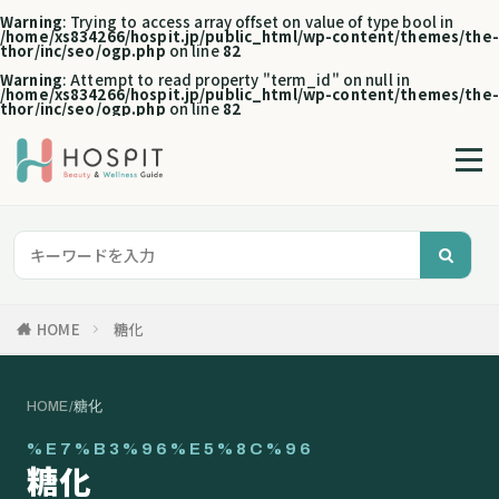
Warning
: Trying to access array offset on value of type bool in
/home/xs834266/hospit.jp/public_html/wp-content/themes/the-
thor/inc/seo/ogp.php
on line
82
Warning
: Attempt to read property "term_id" on null in
/home/xs834266/hospit.jp/public_html/wp-content/themes/the-
thor/inc/seo/ogp.php
on line
82
HOME
糖化
HOME
/
糖化
%E7%B3%96%E5%8C%96
糖化