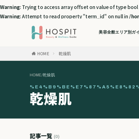
Warning
: Trying to access array offset on value of type bool
Warning
: Attempt to read property "term_id" on null in
/ho
美容全般
エリア別ガ
HOME
乾燥肌
HOME
/
乾燥肌
%E4%B9%BE%E7%87%A5%E8%82
乾燥肌
記事一覧
(0)