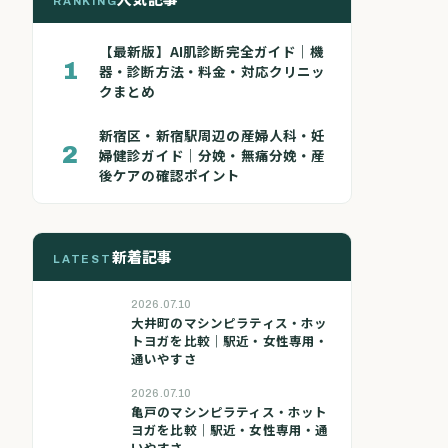
RANKING
【最新版】AI肌診断完全ガイド｜機
1
器・診断方法・料金・対応クリニッ
クまとめ
新宿区・新宿駅周辺の産婦人科・妊
2
婦健診ガイド｜分娩・無痛分娩・産
後ケアの確認ポイント
新着記事
LATEST
2026.07.10
大井町のマシンピラティス・ホッ
トヨガを比較｜駅近・女性専用・
通いやすさ
2026.07.10
亀戸のマシンピラティス・ホット
ヨガを比較｜駅近・女性専用・通
いやすさ