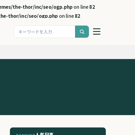
emes/the-thor/inc/seo/ogp.php
on line
82
he-thor/inc/seo/ogp.php
on line
82
人気記事