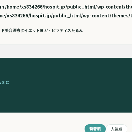
 in
/home/xs834266/hospit.jp/public_html/wp-content/th
me/xs834266/hospit.jp/public_html/wp-content/themes/t
イド
美容医療
ダイエット
ヨガ・ピラティス
たるみ
%8C
新着順
人気順