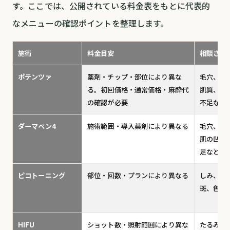
す。ここでは、公開されている料金表をもとに代表的
なメニューの確認ポイントを整理します。
施術
料金目安
相談され
ポテンツァ
薬剤・チップ・部位により異な
毛穴、ニ
る。初回価格・通常価格・麻酔代
肌質、赤
の確認が必要
不足など
ダーマペン4
施術範囲・導入薬剤により異なる
毛穴、ニ
肌の凹凸
足など
ピコトーニング
部位・回数・プランにより異なる
しみ、く
斑、色ム
HIFU
ショット数・照射範囲により異な
たるみ、