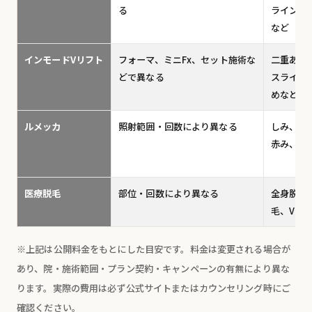
る
ライン、
など
インモードVリフト
フォーマ、ミニFx、セット施術な
二重あご
どで異なる
スライン
めなど
ルメッカ
照射範囲・回数により異なる
しみ、そ
赤み、く
医療脱毛
部位・回数により異なる
全身脱毛
毛、VIO
※上記は公開料金をもとにした目安です。料金は変更される場合が
あり、院・施術範囲・プラン契約・キャンペーンの有無により異な
ります。実際の費用は必ず公式サイトまたはカウンセリング時にご
確認ください。