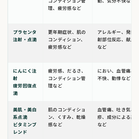
コンディション管
動、気分不快など
理、疲労感など
プラセンタ
更年期症状、肌の
アレルギー、発熱
注射・点滴
コンディション、
射部位反応、献血
疲労感など
など
にんにく注
疲労感、だるさ、
におい、血管痛、
射
コンディション管
不快、動悸など
疲労回復点
理など
滴
美肌・美白
肌のコンディショ
血管痛、吐き気、
系点滴
ン、くすみ、乾燥
疹、成分による副
ビタミンブ
感など
など
レンド