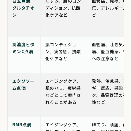
白玉点滴
くすみ、肌のコン
血管痛、発疹、吐
グルタチオ
ディション、抗酸
気、アレルギー反
ン
化ケアなど
ど
高濃度ビタ
肌コンディショ
血管痛、吐き気、
ミンC点滴
ン、疲労感、抗酸
痛、低血糖感、腎
化ケアなど
への注意など
エクソソー
エイジングケア、
発熱、倦怠感、ア
ム点滴
肌のハリ、疲労感
ギー反応、感染リ
などとして案内さ
ク、品質管理の不
れることがある
性など
NMN点滴
エイジングケア、
ほてり、頭痛、血