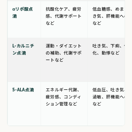
αリポ酸点
抗酸化ケア、疲労
低血糖感、めまい
滴
感、代謝サポート
き気、肝機能への
など
など
L-カルニチ
運動・ダイエット
吐き気、下痢、体
ン点滴
の補助、代謝サポ
化、動悸など
ートなど
5-ALA点滴
エネルギー代謝、
低血圧、吐き気、
疲労感、コンディ
過敏、肝機能への
ション管理など
など