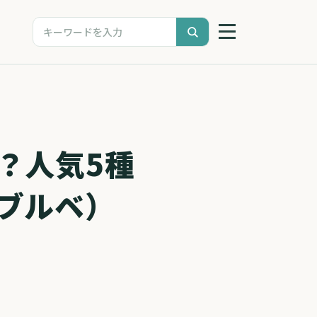
？人気5種
ブルベ）