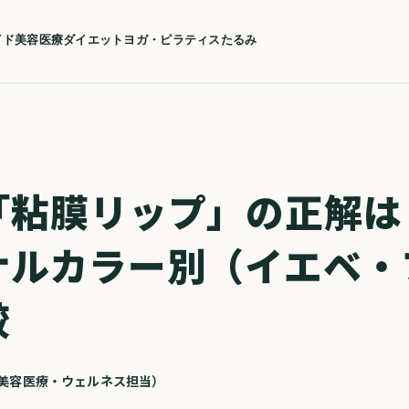
イド
美容医療
ダイエット
ヨガ・ピラティス
たるみ
「粘膜リップ」の正解は
ナルカラー別（イエベ・
較
| 美容医療・ウェルネス担当）