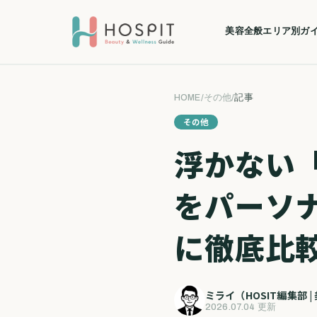
美容全般
エリア別ガ
HOME
/
その他
/
記事
その他
浮かない
をパーソ
に徹底比
ミライ（HOSIT編集部 
2026.07.04 更新