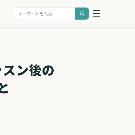
ッスン後の
と