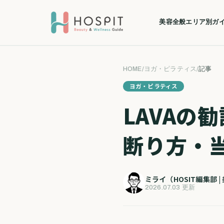
美容全般
エリア別ガ
HOME
/
ヨガ・ピラティス
/
記事
ヨガ・ピラティス
LAVAの
断り方・
ミライ（HOSIT編集部 
2026.07.03 更新