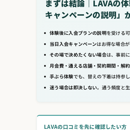
まずは結論｜LAVAの
キャンペーンの説明」
体験後に入会プランの説明
を受ける
当日入会キャンペーン
はお得な場合が
その場で決めたくない場合
は、事前
月会費・通える店舗・契約期間・解
手ぶら体験
でも、替えの下着は持参し
迷う場合は即決しない
。通う頻度と
LAVAの口コミを先に確認したい方