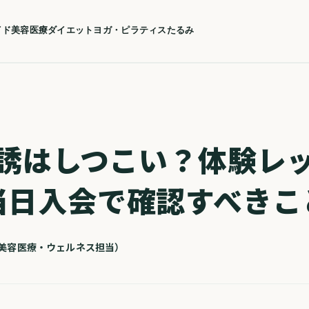
イド
美容医療
ダイエット
ヨガ・ピラティス
たるみ
勧誘はしつこい？体験レ
当日入会で確認すべきこ
| 美容医療・ウェルネス担当）