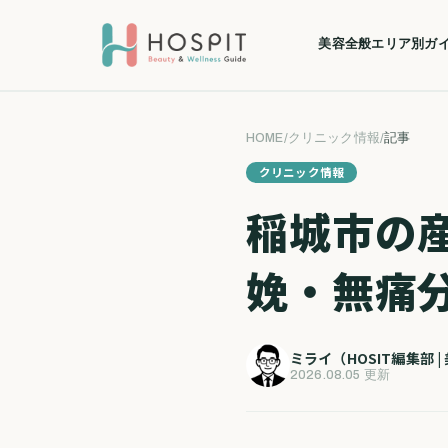
美容全般
エリア別ガ
HOME
/
クリニック情報
/
記事
クリニック情報
稲城市の
娩・無痛
ミライ（HOSIT編集部 
2026.08.05 更新