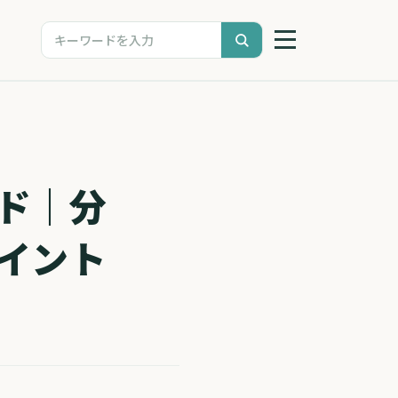
ド｜分
イント