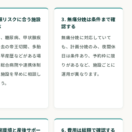
妊娠リスクに合う施設
3. 無痛分娩は条件まで確
ぶ
認する
圧、糖尿病、甲状腺疾
無痛分娩に対応していて
過去の帝王切開、多胎
も、計画分娩のみ、夜間休
、早産歴などがある場
日は条件あり、予約枠に限
、総合病院や連携体制
りがあるなど、施設ごとに
る施設を早めに相談し
運用が異なります。
ょう。
入院環境と産後サポー
6. 費用は総額で確認する