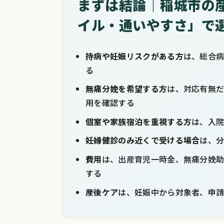
まずは結論｜稲城市の
イル・通いやすさ」で
持病や妊娠リスクがある方
は、総合
る
無痛分娩を希望する方
は、対応有無
用を確認する
個室や家族宿泊を重視する方
は、入
妊婦健診のみ近くで受ける場合
は、
費用
は、出産育児一時金、無痛分娩
する
産後ケア
は、妊娠中から対象者、申