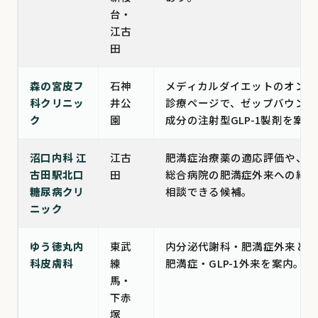
台・
江古
田
森の宮皮フ
石神
メディカルダイエットのオンラ
科クリニッ
井公
診療ページで、ゼップバウンド
ク
園
成分の注射型GLP-1製剤を案内
沼口内科 江
江古
肥満症治療薬の適応評価や、練
古田駅北口
田
総合病院の肥満症外来への紹介
糖尿病クリ
相談できる候補。
ニック
ゆう徳丸内
東武
内分泌代謝科・肥満症外来とし
科皮膚科
練
肥満症・GLP-1外来を案内。
馬・
下赤
塚