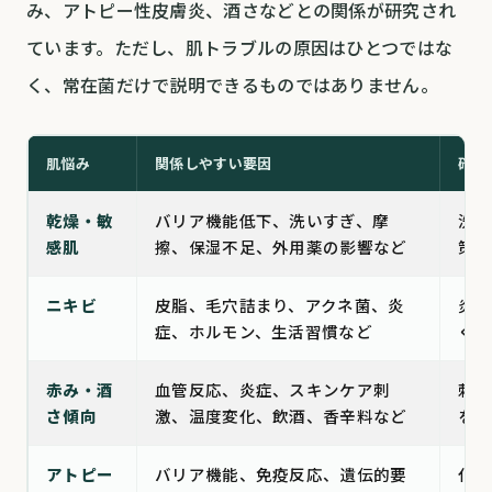
み、アトピー性皮膚炎、酒さなどとの関係が研究され
ています。ただし、肌トラブルの原因はひとつではな
く、常在菌だけで説明できるものではありません。
肌悩み
関係しやすい要因
確認
乾燥・敏
バリア機能低下、洗いすぎ、摩
洗顔
感肌
擦、保湿不足、外用薬の影響など
策を
ニキビ
皮脂、毛穴詰まり、アクネ菌、炎
炎症
症、ホルモン、生活習慣など
く皮
赤み・酒
血管反応、炎症、スキンケア刺
刺激
さ傾向
激、温度変化、飲酒、香辛料など
を受
アトピー
バリア機能、免疫反応、遺伝的要
化粧