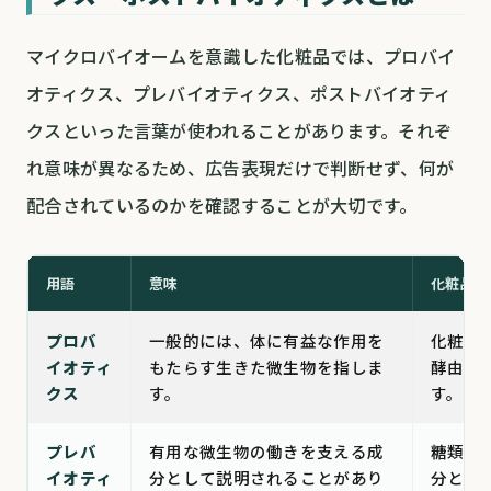
マイクロバイオームを意識した化粧品では、プロバイ
オティクス、プレバイオティクス、ポストバイオティ
クスといった言葉が使われることがあります。それぞ
れ意味が異なるため、広告表現だけで判断せず、何が
配合されているのかを確認することが大切です。
用語
意味
化粧品で
プロバ
一般的には、体に有益な作用を
化粧品
イオティ
もたらす生きた微生物を指しま
酵由来
クス
す。
す。
プレバ
有用な微生物の働きを支える成
糖類や
イオティ
分として説明されることがあり
分とし