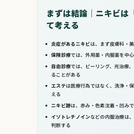
まずは結論｜ニキビは
て考える
炎症があるニキビ
は、まず皮膚科・
保険診療
では、外用薬・内服薬を中
自由診療
では、ピーリング、光治療、
ることがある
エステ
は医療行為ではなく、洗浄・
える
ニキビ跡
は、赤み・色素沈着・凹み
イソトレチノイン
などの内服治療は
判断する